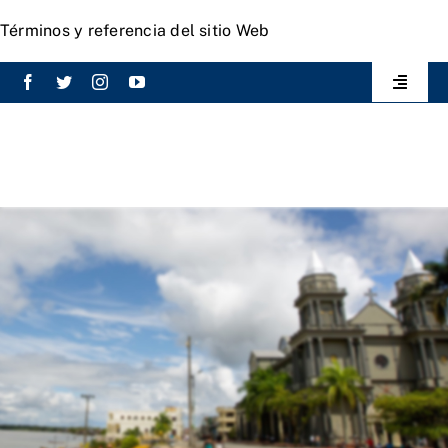
Saltar
contenido
Términos y referencia del sitio Web
al
contenido
Toggle
Navigat
Eventos
Elecciones
Transparencia
Mecanismo de atención