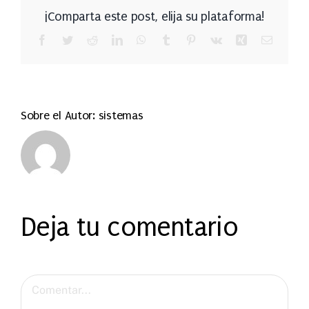
¡Comparta este post, elija su plataforma!
Facebook
Twitter
Reddit
LinkedIn
WhatsApp
Tumblr
Pinterest
Vk
Xing
Correo
electrón
Sobre el Autor:
sistemas
Deja tu comentario
Comentar