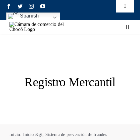
Saltar
contenido
Toggle
al
Navigati
Spanish
Eventos
contenido
Toggl
Navig
Elecciones
Inicio
Transparencia
Sobre la Cámara
Mecanismo de atención
Registro Mercantil
Servicios Registrales
Portafolio Empresarial
Formación
Afiliados
Inicio
:
Inicio
&gt;
Sistema de prevención de fraudes –