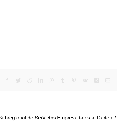
Facebook
Twitter
Reddit
LinkedIn
WhatsApp
Tumblr
Pinterest
Vk
Xing
Correo
electrónico
 Subregional de Servicios Empresariales al Darién!