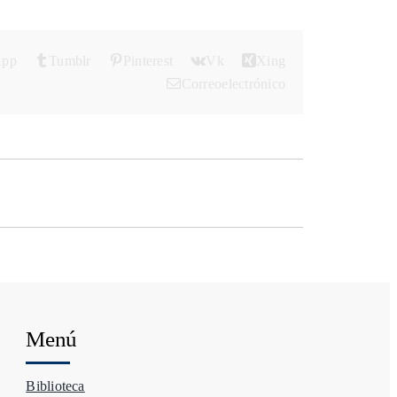
App
Tumblr
Pinterest
Vk
Xing
Correo electrónico
Menú
Biblioteca