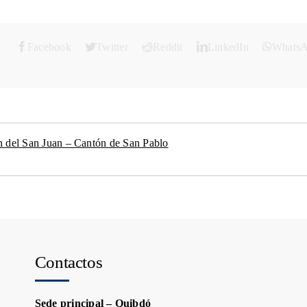
Facebook
Twitter
Reddit
LinkedIn
Whats
n del San Juan – Cantón de San Pablo
Contactos
Sede principal – Quibdó