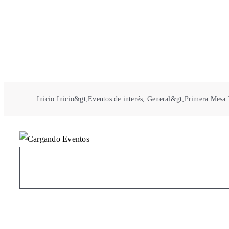
Inicio
:
Inicio
&gt;
Eventos de interés
,
General
&gt;
Primera Mesa T