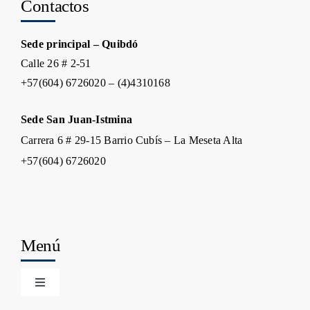
Contactos
Sede principal – Quibdó
Calle 26 # 2-51
+57(604) 6726020 – (4)4310168
Sede San Juan-Istmina
Carrera 6 # 29-15 Barrio Cubís – La Meseta Alta
+57(604) 6726020
Menú
Toggle
Navigation