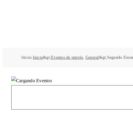
Inicio
:
Inicio
&gt;
Eventos de interés
,
General
&gt;
Segundo Encue