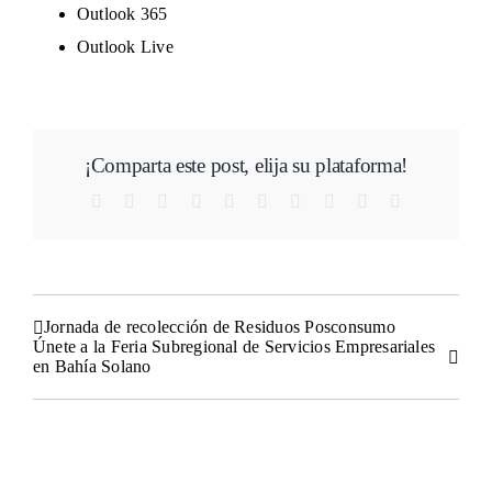
Outlook 365
Outlook Live
¡Comparta este post, elija su plataforma!
Facebook
Twitter
Reddit
LinkedIn
WhatsApp
Tumblr
Pinterest
Vk
Xing
Correo
electrónico
Jornada de recolección de Residuos Posconsumo
Únete a la Feria Subregional de Servicios Empresariales
en Bahía Solano