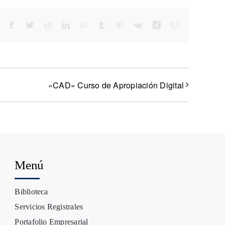
Facebook
Twitter
Reddit
LinkedIn
WhatsApp
Tumblr
Pinterest
Vk
Xing
Correo
electrónico
«CAD» Curso de Apropiación Digital
Menú
Biblioteca
Servicios Registrales
Portafolio Empresarial