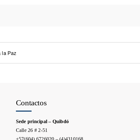
 la Paz
Contactos
Sede principal – Quibdó
Calle 26 # 2-51
+57(604) 6726020 – (4)4310168