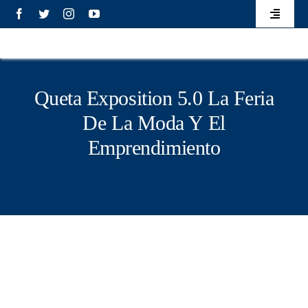
Saltar
contenido
Toggle
al
Navigati
Eventos
contenido
Elecciones
Queta Exposition 5.0 La Feria
De La Moda Y El
Transparencia
Emprendimiento
Mecanismo de atención