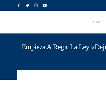
Saltar
contenido
al
contenido
Inicio
Empieza A Regir La Ley «Dej