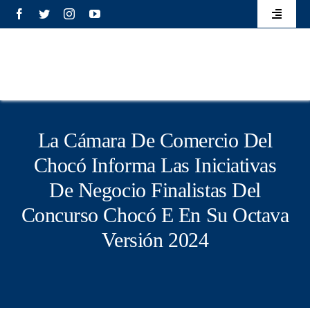
Saltar
contenido
Toggle
al
Navigati
Eventos
contenido
Elecciones
Transparencia
La Cámara De Comercio Del
Chocó Informa Las Iniciativas
Mecanismo de atención
De Negocio Finalistas Del
Concurso Chocó E En Su Octava
Versión 2024