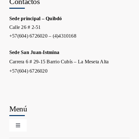
Contactos
Sede principal – Quibdó
Calle 26 # 2-51
+57(604) 6726020 – (4)4310168
Sede San Juan-Istmina
Carrera 6 # 29-15 Barrio Cubís – La Meseta Alta
+57(604) 6726020
Menú
Toggle
Navigation