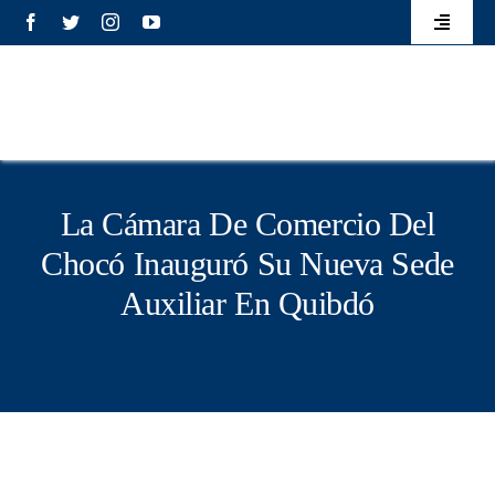
Saltar
contenido
Toggle
al
Navigati
Eventos
contenido
Elecciones
Transparencia
La Cámara De Comercio Del
Chocó Inauguró Su Nueva Sede
Mecanismo de atención
Auxiliar En Quibdó