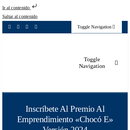
Ir al contenido
Saltar al contenido
Toggle Navigation
Eventos
Elecciones
Toggle
Navigation
Transparencia
Inicio
Mecanismo de atención
Sobre la Cámara
Inscríbete Al Premio Al
Emprendimiento «Chocó E»
Servicios Registrales
Versión 2024