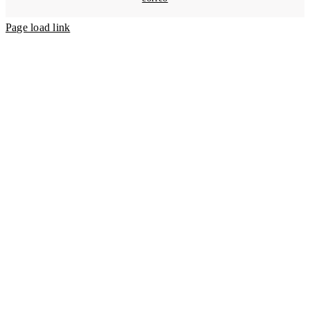
Servicios Registrales
Page load link
Portafolio Empresarial
Actualidad
Contáctenos