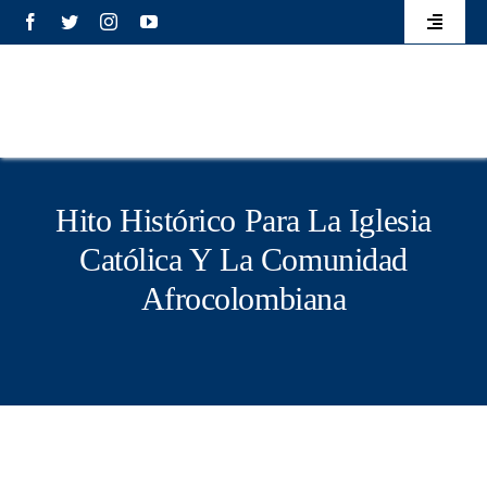
Saltar
contenido
Toggle
al
Navigati
Eventos
contenido
Elecciones
Transparencia
Hito Histórico Para La Iglesia
Católica Y La Comunidad
Mecanismo de atención
Afrocolombiana