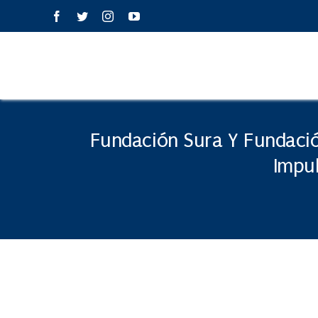
Saltar
contenido
al
contenido
Fundación Sura Y Fundaci
Impul